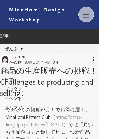
MinaHomi Design
Workshop
記事
ぜんぶ
MinaHomi
ぜんぶ
2019年8月9日
読了時間: 3分
商品の生産販売への挑戦！
おしらせ
Challenges to producing and
日常
プロダクト
selling!
イベント
メルマガ
ミナホミの雑貨が月１でお得に届く、
MinaHomi Pattern Club（
https://camp-
fire.jp/projects/view/104203
）では「月い
ち商品企画」と称して月に一つ新商品