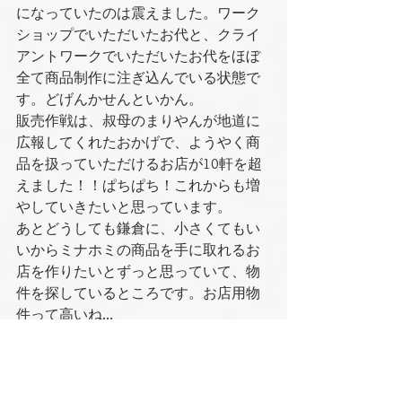
になっていたのは震えました。ワーク
ショップでいただいたお代と、クライ
アントワークでいただいたお代をほぼ
全て商品制作に注ぎ込んでいる状態で
す。どげんかせんといかん。
販売作戦は、叔母のまりやんが地道に
広報してくれたおかげで、ようやく商
品を扱っていただけるお店が10軒を超
えました！！ぱちぱち！これからも増
やしていきたいと思っています。
あとどうしても鎌倉に、小さくてもい
いからミナホミの商品を手に取れるお
店を作りたいとずっと思っていて、物
件を探しているところです。お店用物
件って高いね…
（希望としては、誰でも気軽に立ち寄
れるところで、2万円まで／月の貸しス
ペースか、わたしが住みこめるお店兼
家みたいな物件を探していますので心