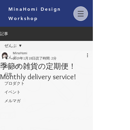
MinaHomi Design
Workshop
記事
ぜんぶ
MinaHomi
ぜんぶ
2019年1月18日
読了時間: 2分
季節の雑貨の定期便！
おしらせ
Monthly delivery service!
日常
プロダクト
イベント
メルマガ