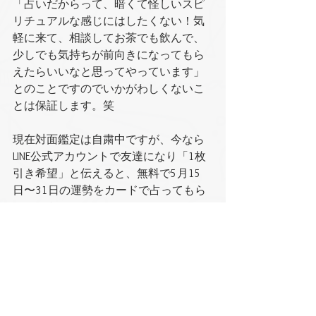
「占いだからって、暗くて怪しいスピ
リチュアルな感じにはしたくない！気
軽に来て、相談してお茶でも飲んで、
少しでも気持ちが前向きになってもら
えたらいいなと思ってやっています」
とのことですのでいかがわしくないこ
とは保証します。笑
現在対面鑑定は自粛中ですが、今なら
LINE公式アカウントで友達になり「1枚
引き希望」と伝えると、無料で5月15
日〜31日の運勢をカードで占ってもら
えるそうです♩
↓office kou公式アカウント友達登録はこ
ちら
https://lin.ee/9FfG38o
外出自粛で暇すぎて死にそうな方も、
長引くコロナで気分が落ちている方