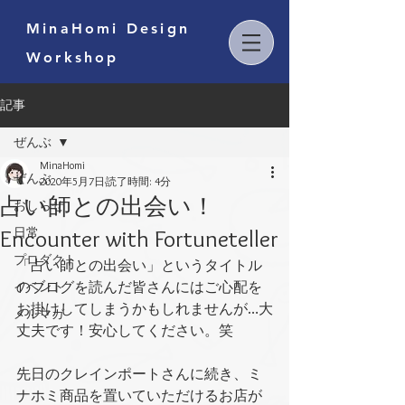
MinaHomi Design
Workshop
記事
ぜんぶ
MinaHomi
ぜんぶ
2020年5月7日
読了時間: 4分
占い師との出会い！
おしらせ
Encounter with Fortuneteller
日常
プロダクト
「占い師との出会い」というタイトル
イベント
のブログを読んだ皆さんにはご心配を
お掛けしてしまうかもしれませんが…大
メルマガ
丈夫です！安心してください。笑
先日のクレインポートさんに続き、ミ
ナホミ商品を置いていただけるお店が