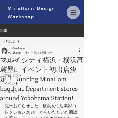
MinaHomi Design
Workshop
記事
ぜんぶ
MinaHomi
ぜんぶ
2020年10月21日
読了時間: 2分
マルイシティ横浜・横浜髙
おしらせ
島屋にイベント初出店決
日常
プロダクト
定！ Running MinaHomi
イベント
booth at Department stores
メルマガ
around Yokohama Station!
先日お知らせした「横浜女性起業家コ
レクション2020」からいただいた商談