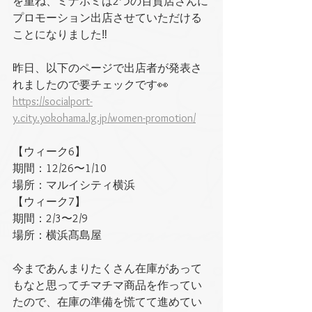
を重ね、ミナホミは2つの百貨店さんに
プロモーション出店させていただける
ことになりました‼️
昨日、以下のページで出店者が発表さ
れましたので要チェックです👀
https://socialport-
y.city.yokohama.lg.jp/women-promotion/
【ウィーク6】
期間：12/26〜1/10
場所：マルイシティ横浜
【ウィーク7】
期間：2/3〜2/9
場所：横浜髙島屋
今まであんまりたくさん在庫があって
もなと思ってチマチマ商品を作ってい
たので、在庫の準備を慌てて進めてい