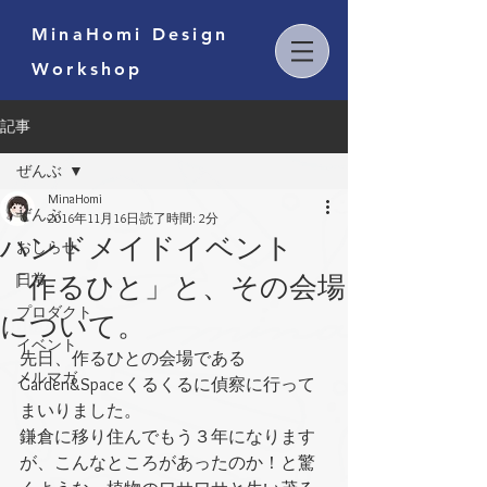
MinaHomi Design
Workshop
記事
ぜんぶ
MinaHomi
ぜんぶ
2016年11月16日
読了時間: 2分
ハンドメイドイベント
おしらせ
「作るひと」と、その会場
日常
プロダクト
について。
イベント
先日、作るひとの会場である
メルマガ
Garden&Spaceくるくるに偵察に行って
まいりました。
鎌倉に移り住んでもう３年になります
が、こんなところがあったのか！と驚