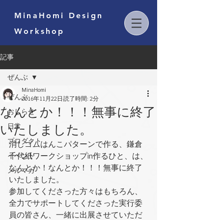
MinaHomi Design
Workshop
記事
ぜんぶ
MinaHomi
ぜんぶ
2016年11月22日
読了時間: 2分
なんとか！！！無事に終了
おしらせ
いたしました。
日常
プロダクト
消しゴムはんこパターンで作る、鎌倉
イベント
千代紙ワークショップin作るひと、は、
なんとか！なんとか！！！無事に終了
メルマガ
いたしました。
参加してくださった方々はもちろん、
全力でサポートしてくださった実行委
員の皆さん、一緒に出展させていただ