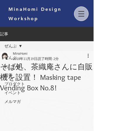
MinaHomi Design
Workshop
記事
ぜんぶ
MinaHomi
ぜんぶ
2018年11月19日
読了時間: 2分
そば処、茶織庵さんに自販
おしらせ
機を設置！ Masking tape
日常
プロダクト
Vending Box No.8!
イベント
メルマガ